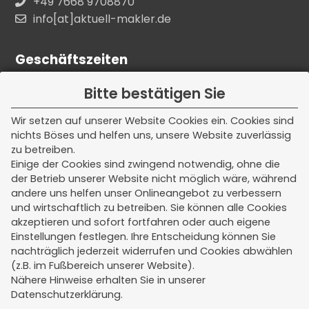
+49 7668 9708870
info[at]aktuell-makler.de
Geschäftszeiten
Unsere Kern - Bürozeiten:
Bitte bestätigen Sie
Montag - Freitag
Wir setzen auf unserer Website Cookies ein. Cookies sind
nichts Böses und helfen uns, unsere Website zuverlässig
08:00 - 12:00 Uhr
zu betreiben.
Einige der Cookies sind zwingend notwendig, ohne die
Termine außerhalb dieser Zeiten nach
der Betrieb unserer Website nicht möglich wäre, während
Vereinbarung.
andere uns helfen unser Onlineangebot zu verbessern
und wirtschaftlich zu betreiben. Sie können alle Cookies
akzeptieren und sofort fortfahren oder auch eigene
Einstellungen festlegen. Ihre Entscheidung können Sie
Rechtliches
nachträglich jederzeit widerrufen und Cookies abwählen
(z.B. im Fußbereich unserer Website).
Impressum
Nähere Hinweise erhalten Sie in unserer
Datenschutzerklärung.
Erstinformation