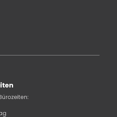
iten
Bürozeiten:
tag