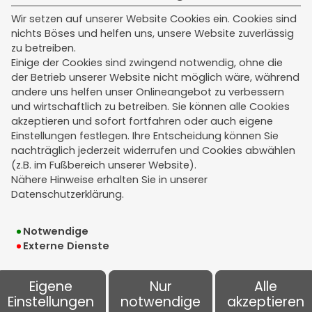
Montag - Freitag
Wir setzen auf unserer Website Cookies ein. Cookies sind
nichts Böses und helfen uns, unsere Website zuverlässig
08:00 - 12:00 Uhr
zu betreiben.
Einige der Cookies sind zwingend notwendig, ohne die
Termine außerhalb dieser Zeiten nach
der Betrieb unserer Website nicht möglich wäre, während
Vereinbarung.
andere uns helfen unser Onlineangebot zu verbessern
und wirtschaftlich zu betreiben. Sie können alle Cookies
akzeptieren und sofort fortfahren oder auch eigene
Einstellungen festlegen. Ihre Entscheidung können Sie
Rechtliches
nachträglich jederzeit widerrufen und Cookies abwählen
(z.B. im Fußbereich unserer Website).
Impressum
Nähere Hinweise erhalten Sie in unserer
Datenschutzerklärung.
Erstinformation
Notwendige
Datenschutz
Externe Dienste
Bildnachweise
Eigene
Nur
Alle
Cookie-Einstellungen
Einstellungen
notwendige
akzeptieren