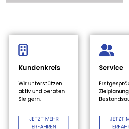
Kundenkreis
Service
Wir unterstützen
Erstgesprä
aktiv und beraten
Zielplanun
Sie gern.
Bestandsa
JETZT MEHR
JETZT 
ERFAHREN
ERFAH