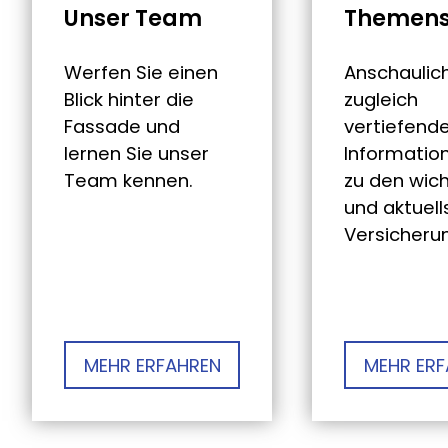
Unser Team
Themens
Werfen Sie einen
Anschaulic
Blick hinter die
zugleich
Fassade und
vertiefend
lernen Sie unser
Informatio
Team kennen.
zu den wic
und aktuell
Versicheru
MEHR ERFAHREN
MEHR ERF